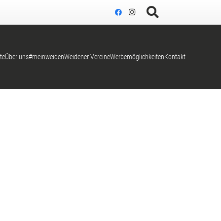
te
Über uns
#meinweiden
Weidener Vereine
Werbemöglichkeiten
Kontakt