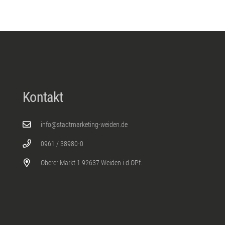
Kontakt
info@stadtmarketing-weiden.de
0961 / 38980-0
Oberer Markt 1 92637 Weiden i.d.OPf.