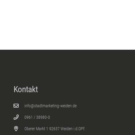
Kontakt
info@stadtmarketing-weiden.de
0961 / 38980-0
Oberer Markt 1 92637 Weiden i.d.OPf.